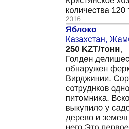
Кристянское хоз
количества 120
2016
Яблоко
Казахстан, Жам
250 KZT/тонн
,
Голден делишес
обнаружен фер
Вирджинии. Сор
сотруднков одно
питомника. Вск
выкупило у сад
дерево и земель
него.Это первое