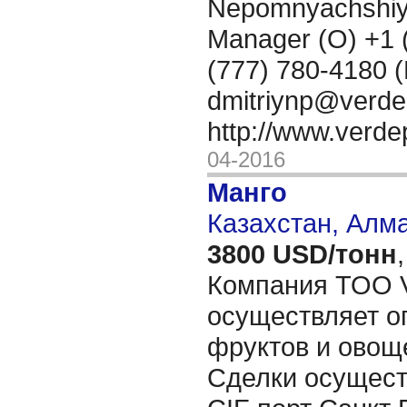
Nepomnyachshiy
Manager (O) +1 
(777) 780-4180 (
dmitriynp@verd
http://www.verd
04-2016
Манго
Казахстан, Алм
3800 USD/тонн
,
Компания ТОО 
осуществляет о
фруктов и овощ
Сделки осущест