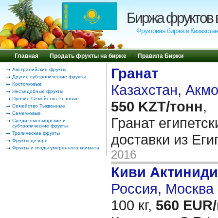
Биржа фруктов 
Фруктовая биржа в Казахстан
Главная
|
Продать фрукты на бирже
|
Правила Биржи
Гранат
Австралийские фрукты
Другие субтропические фрукты
Косточковые
Казахстан, Акм
Несъедобные фрукты
Прочие Семейство Розовые
550 KZT/тонн
,
Семейство Тыквенные
Семечковые
Гранат египетс
Средиземноморские и
субтропические фрукты
Тропические фрукты
доставки из Еги
Фрукты де-юре
Фрукты и ягоды умеренного климата
2016
Киви Актиниди
Россия, Москва 
100 кг,
560 EUR/