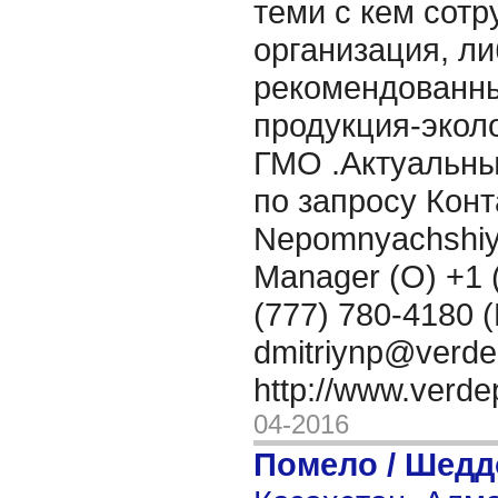
теми с кем сот
организация, л
рекомендованны
продукция-эколо
ГМО .Актуальны
по запросу Конт
Nepomnyachshiy
Manager (O) +1 
(777) 780-4180 (
dmitriynp@verd
http://www.verd
04-2016
Помело / Шедд