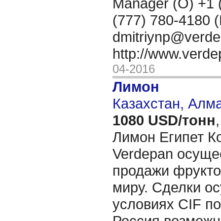
Manager (O) +1 
(777) 780-4180 (
dmitriynp@verd
http://www.verd
04-2016
Лимон
Казахстан, Алм
1080 USD/тонн
,
Лимон Египет 
Verdepan осуще
продажи фрукто
миру. Сделки о
условиях CIF по
Россия,возможн