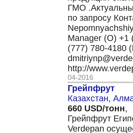
ГМО .Актуальны
по запросу Конт
Nepomnyachshiy
Manager (O) +1 
(777) 780-4180 (
dmitriynp@verd
http://www.verd
04-2016
Грейпфрут
Казахстан, Алм
660 USD/тонн
,
Грейпфрут Еги
Verdepan осуще