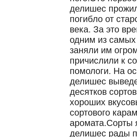
делишес прожил
погибло от старо
века. За это вр
одним из самых
заняли им огро
причислили к с
помологи. На ос
делишес выведе
десятков сорто
хороших вкусов
сортового кара
аромата.Сорты я
делишес рады п