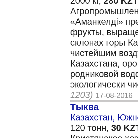
2000 кг,
280 KZT
Агропромышлен
«Аманкелдi» пр
фрукты, выращ
склонах горы К
чистейшим воз
Казахстана, ор
родниковой вод
экологически чи
1203)
17-08-2016
Тыква
Казахстан, Южн
120 тонн,
30 KZ