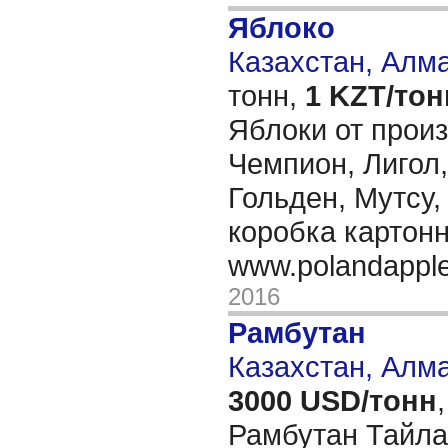
Яблоко
Казахстан, Алм
тонн,
1 KZT/тон
Яблоки от произ
Чемпион, Лигол,
Гольден, Мутсу,
коробка картонн
www.polandappl
2016
Рамбутан
Казахстан, Алм
3000 USD/тонн
,
Рамбутан Тайл