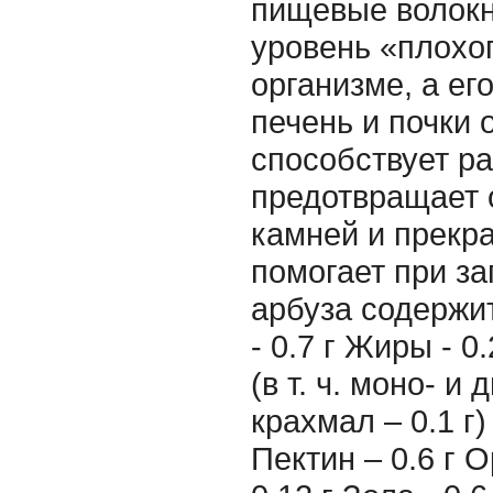
пищевые волокн
уровень «плохо
организме, а ег
печень и почки 
способствует р
предотвращает 
камней и прекр
помогает при за
арбуза содержит
- 0.7 г Жиры - 0
(в т. ч. моно- и 
крахмал – 0.1 г)
Пектин – 0.6 г 