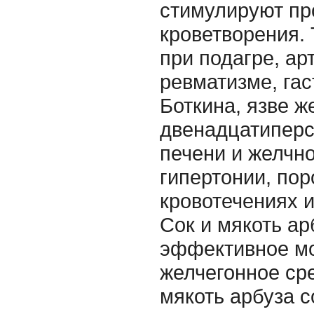
стимулируют п
кроветворения.
при подагре, ар
ревматизме, гас
Боткина, язве ж
двенадцатиперс
печени и желчно
гипертонии, пор
кровотечениях и
Сок и мякоть ар
эффективное мо
желчегонное сре
мякоть арбуза 