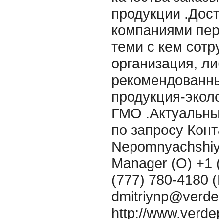
продукции .Дос
компаниями пер
теми с кем сот
организация, л
рекомендованны
продукция-эколо
ГМО .Актуальны
по запросу Конт
Nepomnyachshiy
Manager (O) +1 
(777) 780-4180 (
dmitriynp@verd
http://www.verd