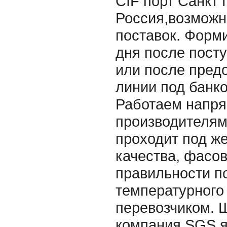
CIF порт Санкт 
Россия,возможн
поставок. Форми
дня после посту
или после пред
линии под банк
Работаем напр
производителям
проходит под ж
качества, фасов
правильности п
температурного
перевозчиком. 
компания SGS я