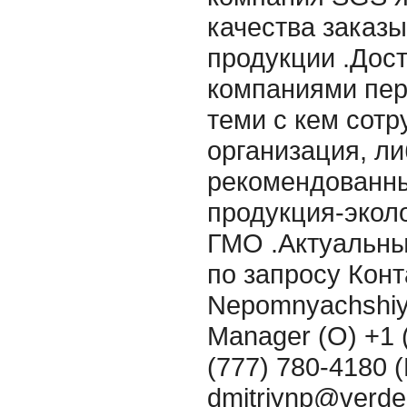
качества заказ
продукции .Дос
компаниями пер
теми с кем сот
организация, л
рекомендованны
продукция-эколо
ГМО .Актуальны
по запросу Конт
Nepomnyachshiy
Manager (O) +1 
(777) 780-4180 (
dmitriynp@verd